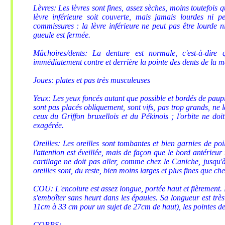
Lèvres: Les lèvres sont fines, assez sèches, moins toutefois 
lèvre inférieure soit couverte, mais jamais lourdes ni 
commissures : la lèvre inférieure ne peut pas être lourde 
gueule est fermée.
Mâchoires/dents: La denture est normale, c'est-à-dire 
immédiatement contre et derrière la pointe des dents de la m
Joues: plates et pas très musculeuses
Yeux: Les yeux foncés autant que possible et bordés de paupi
sont pas placés obliquement, sont vifs, pas trop grands, ne 
ceux du Griffon bruxellois et du Pékinois ; l'orbite ne doit
exagérée.
Oreilles: Les oreilles sont tombantes et bien garnies de poi
l'attention est éveillée, mais de façon que le bord antérieu
cartilage ne doit pas aller, comme chez le Caniche, jusqu'à
oreilles sont, du reste, bien moins larges et plus fines que che
COU: L'encolure est assez longue, portée haut et fièrement. E
s'emboîter sans heurt dans les épaules. Sa longueur est trè
11cm à 33 cm pour un sujet de 27cm de haut), les pointes de 
CORPS: