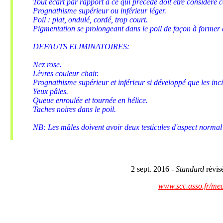
Tout écart par rapport à ce qui précède doit être considéré 
Prognathisme supérieur ou inférieur léger.
Poil : plat, ondulé, cordé, trop court.
Pigmentation se prolongeant dans le poil de façon à former 
DEFAUTS ELIMINATOIRES:
Nez rose.
Lèvres couleur chair.
Prognathisme supérieur et inférieur si développé que les inci
Yeux pâles.
Queue enroulée et tournée en hélice.
Taches noires dans le poil.
NB: Les mâles doivent avoir deux testicules d'aspect norma
2 sept. 2016 -
Standard
révisé
www.scc.asso.fr/med