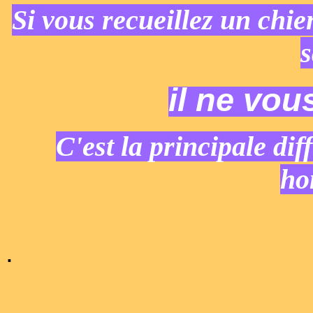
Si vous recueillez un chie
s
il ne vou
C'est la principale di
h
.