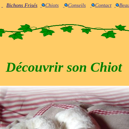
Bichons
Frisés
Chiots
Conseils
Contact
Bea
Découvrir son Chio