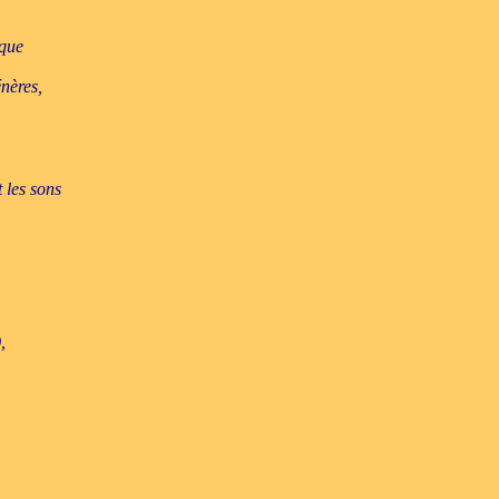
sque
énères,
 les sons
,