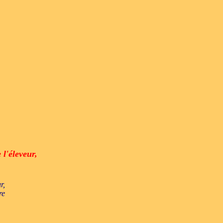
 l'éleveur,
r,
re