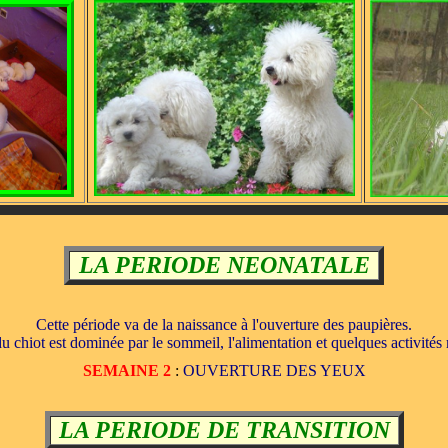
LA PERIODE NEONATALE
Cette période va de la naissance à l'ouverture des paupières.
u chiot est dominée par le sommeil, l'alimentation et quelques activités 
SEMAINE 2
:
OUVERTURE DES YEUX
LA PERIODE DE TRANSITION