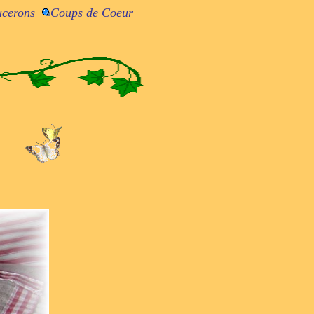
uceron
s
Coups de Coeur
t