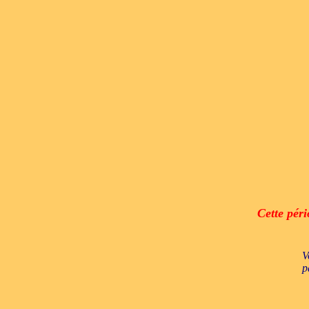
Cette péri
V
p